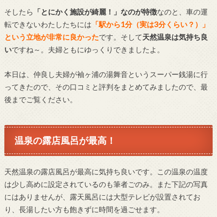
そしたら
「とにかく施設が綺麗！」なのが特徴
なのと、車の運
転できないわたしたちには
「駅から1分（実は3分くらい？）」
という立地が非常に良かった
です。そして
天然温泉は気持ち良
い
ですね～。夫婦ともにゆっくりできましたよ。
本日は、仲良し夫婦が袖ヶ浦の湯舞音というスーパー銭湯に行
ってきたので、その口コミと評判をまとめてみましたので、最
後までご覧ください。
温泉の露店風呂が最高！
天然温泉の露店風呂が最高に気持ち良いです。この温泉の温度
は少し高めに設定されているのも筆者ごのみ。また下記の写真
にはありませんが、露天風呂には大型テレビが設置されてお
り、長湯したい方も飽きずに時間を過ごせます。