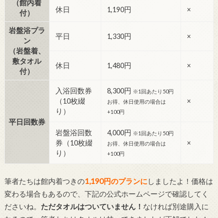
（館内着
休日
1,190円
×
付）
岩盤浴プラ
平日
1,330円
×
ン
（岩盤着、
敷タオル
休日
1,480円
×
付）
入浴回数券
8,300円
※1回あたり50円
（10枚綴
×
お得、休日使用の場合は
り）
+100円
平日回数券
岩盤浴回数
4,000円
※1回あたり50円
券（10枚綴
×
お得、休日使用の場合は
り）
+100円
筆者たちは館内着つきの
1,190円のプランに
しましたよ！価格は
変わる場合もあるので、下記の公式ホームページで確認してく
ださいね。
ただタオルはついていません！
なければ別途購入に