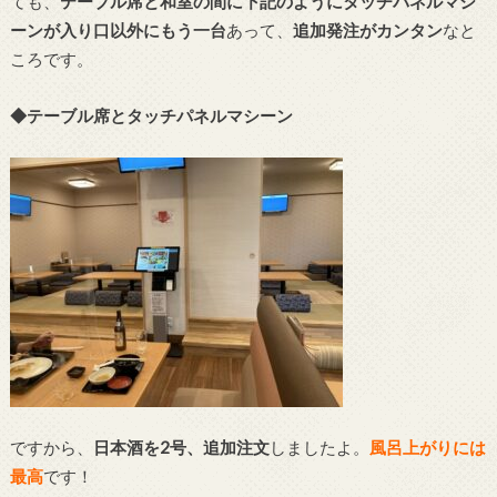
ても、
テーブル席と和室の間に下記のようにタッチパネルマシ
ーンが入り口以外にもう一台
あって、
追加発注がカンタン
なと
ころです。
◆テーブル席とタッチパネルマシーン
ですから、
日本酒を2号、追加注文
しましたよ。
風呂上がりには
最高
です！